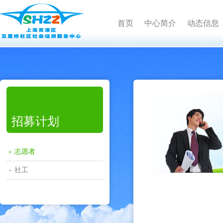
首页
中心简介
动态信息
招募计划
志愿者
社工